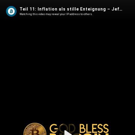
Teil 11: Inflation als stille Enteignung – Jeff Ross über die versteckte Steuer
Watching this video may reveal your IP address to others.
Play